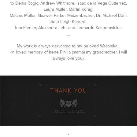
to Denis Rogic, Andrew Whitmore, Isaac de la Vega Gutierrez,
Laura Müller, Martin König,
Mattias Müller, Maxwell Parker Matzenbacher, Dr. Michael Böni,
Seth Leigh Kendall,
Tom Fiedler, Alexandra Lehr and Leonardo Kasperavicius.
_
My work is always dedicated to my beloved Weronika...
(in loved memory of Irene Pinilla (mamá) my grandmother. I will
always love you).
-